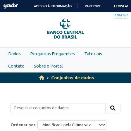
Skip to main content
ACESSO À INFORMAÇÃO
PARTICIPE
LEGISLAÇ
IR
ENGLISH
PARA
O
CONTEÚDO
Dados
Perguntas Frequentes
Tutoriais
Contato
Sobre o Portal
Conjuntos de dados
Ordenar por