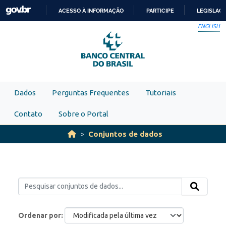
Skip to main content
ACESSO À INFORMAÇÃO
PARTICIPE
LEGISLAÇ
IR
ENGLISH
PARA
O
CONTEÚDO
Dados
Perguntas Frequentes
Tutoriais
Contato
Sobre o Portal
Conjuntos de dados
Ordenar por