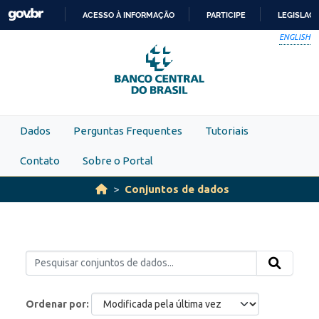
Skip to main content
ACESSO À INFORMAÇÃO
PARTICIPE
LEGISLAÇ
IR
ENGLISH
PARA
O
CONTEÚDO
Dados
Perguntas Frequentes
Tutoriais
Contato
Sobre o Portal
Conjuntos de dados
Ordenar por