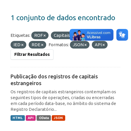
1 conjunto de dados encontrado
Etiquetas:
ROF
Capitais Estrangeiros
IED
RDE
Formatos:
JSON
API
Filtrar Resultados
Publicação dos registros de capitais
estrangeiros
Os registros de capitais estrangeiros contemplam os
seguintes tipos de operações, criadas ou encerradas
em cada período data-base, no âmbito do sistema de
Registro Declaratório...
HTML
API
OData
JSON