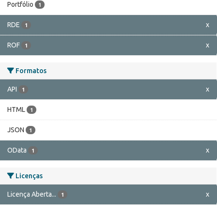
Portfólio
1
RDE
x
1
ROF
x
1
Formatos
API
x
1
HTML
1
JSON
1
OData
x
1
Licenças
Licença Aberta...
x
1