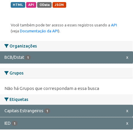
HTML
API
OData
JSON
Você também pode ter acesso a esses registros usando a
API
(veja
Documentação da API
).
Organizações
BCB/Dstat
x
1
Grupos
Não há Grupos que correspondam a essa busca
Etiquetas
Capitais Estrangeiros
x
1
IED
x
1