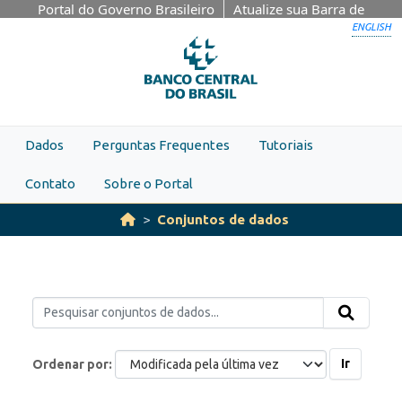
Skip to main content
Portal do Governo Brasileiro
Atualize sua Barra de
Governo
ENGLISH
Dados
Perguntas Frequentes
Tutoriais
Contato
Sobre o Portal
Conjuntos de dados
Ir
Ordenar por