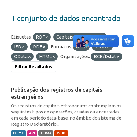
1 conjunto de dados encontrado
Etiquetas:
ROF
Capitais Estrangeiros
IED
RDE
Formatos:
API
JSON
OData
HTML
Organizações:
BCB/Dstat
Filtrar Resultados
Publicação dos registros de capitais
estrangeiros
Os registros de capitais estrangeiros contemplam os
seguintes tipos de operações, criadas ou encerradas
em cada período data-base, no âmbito do sistema de
Registro Declaratório...
HTML
API
OData
JSON