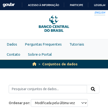
Skip to main content
ACESSO À INFORMAÇÃO
PARTICIPE
LEGISLAÇ
IR
ENGLISH
PARA
O
CONTEÚDO
Dados
Perguntas Frequentes
Tutoriais
Contato
Sobre o Portal
Conjuntos de dados
Ordenar por