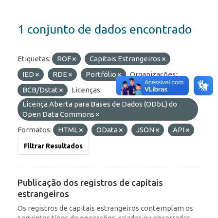
1 conjunto de dados encontrado
Etiquetas:
ROF
Capitais Estrangeiros
IED
RDE
Portfólio
Organizações:
BCB/Dstat
Licenças:
Licença Aberta para Bases de Dados (ODbL) do
Open Data Commons
Formatos:
HTML
OData
JSON
API
Filtrar Resultados
Publicação dos registros de capitais
estrangeiros
Os registros de capitais estrangeiros contemplam os
seguintes tipos de operações, criadas ou encerradas