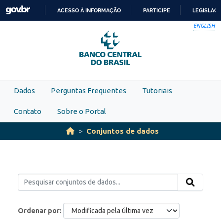
Skip to main content
ACESSO À INFORMAÇÃO
PARTICIPE
LEGISLAÇ
IR
ENGLISH
PARA
O
CONTEÚDO
Dados
Perguntas Frequentes
Tutoriais
Contato
Sobre o Portal
Conjuntos de dados
Ordenar por