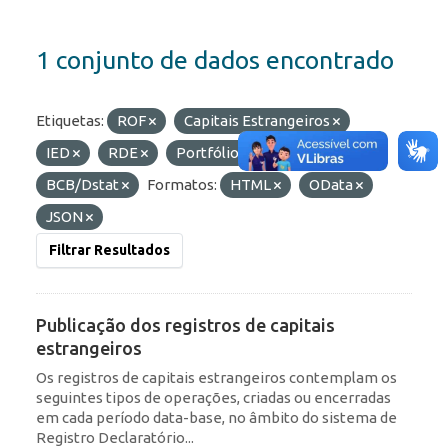
1 conjunto de dados encontrado
Etiquetas:
ROF
Capitais Estrangeiros
IED
RDE
Portfólio
Organizações:
BCB/Dstat
Formatos:
HTML
OData
JSON
Filtrar Resultados
Publicação dos registros de capitais
estrangeiros
Os registros de capitais estrangeiros contemplam os
seguintes tipos de operações, criadas ou encerradas
em cada período data-base, no âmbito do sistema de
Registro Declaratório...