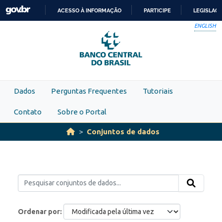
Skip to main content
ACESSO À INFORMAÇÃO
PARTICIPE
LEGISLAÇ
IR
ENGLISH
PARA
O
CONTEÚDO
Dados
Perguntas Frequentes
Tutoriais
Contato
Sobre o Portal
Conjuntos de dados
Ordenar por