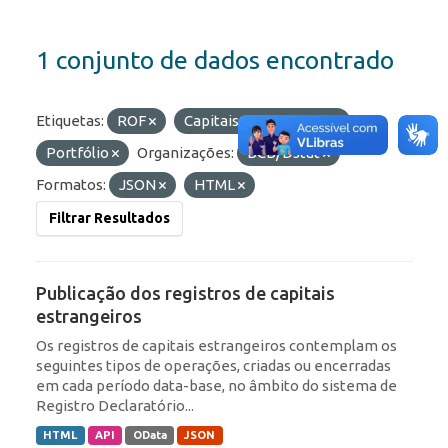
1 conjunto de dados encontrado
Etiquetas:
ROF
Capitais Estrangeiros
Portfólio
Organizações:
BCB/Dstat
Formatos:
JSON
HTML
Filtrar Resultados
Publicação dos registros de capitais
estrangeiros
Os registros de capitais estrangeiros contemplam os
seguintes tipos de operações, criadas ou encerradas
em cada período data-base, no âmbito do sistema de
Registro Declaratório...
HTML
API
OData
JSON