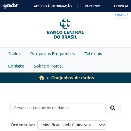
Skip to main content
ACESSO À INFORMAÇÃO
PARTICIPE
LEGISLAÇ
IR
ENGLISH
PARA
O
CONTEÚDO
Dados
Perguntas Frequentes
Tutoriais
Contato
Sobre o Portal
Conjuntos de dados
Ordenar por