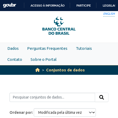
Skip to main content
ACESSO À INFORMAÇÃO
PARTICIPE
LEGISLAÇ
IR
ENGLISH
PARA
O
CONTEÚDO
Dados
Perguntas Frequentes
Tutoriais
Contato
Sobre o Portal
Conjuntos de dados
Ordenar por