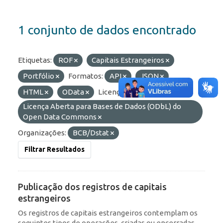
1 conjunto de dados encontrado
Etiquetas:
ROF
Capitais Estrangeiros
Portfólio
Formatos:
API
JSON
HTML
OData
Licenças:
Licença Aberta para Bases de Dados (ODbL) do
Open Data Commons
Organizações:
BCB/Dstat
Filtrar Resultados
Publicação dos registros de capitais
estrangeiros
Os registros de capitais estrangeiros contemplam os
seguintes tipos de operações, criadas ou encerradas