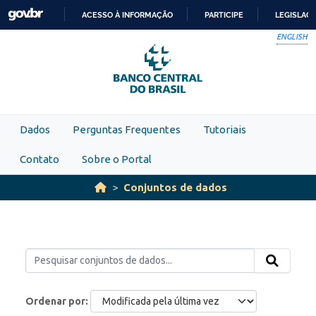
Skip to main content
ACESSO À INFORMAÇÃO
PARTICIPE
LEGISLAÇ
IR
ENGLISH
PARA
O
CONTEÚDO
Dados
Perguntas Frequentes
Tutoriais
Contato
Sobre o Portal
Conjuntos de dados
Ordenar por