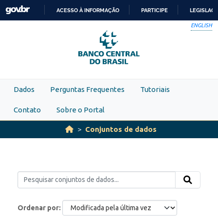
Skip to main content
ACESSO À INFORMAÇÃO
PARTICIPE
LEGISLAÇ
IR
ENGLISH
PARA
O
CONTEÚDO
Dados
Perguntas Frequentes
Tutoriais
Contato
Sobre o Portal
Conjuntos de dados
Ordenar por