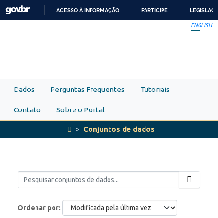
Skip to main content
ACESSO À INFORMAÇÃO
PARTICIPE
LEGISLAÇ
IR
ENGLISH
PARA
O
CONTEÚDO
Dados
Perguntas Frequentes
Tutoriais
Contato
Sobre o Portal
Conjuntos de dados
Ordenar por