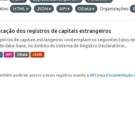
tos:
HTML
JSON
API
OData
Organizações:
icação dos registros de capitais estrangeiros
gistros de capitais estrangeiros contemplam os seguintes tipos d
do data-base, no âmbito do sistema de Registro Declaratório...
L
API
OData
JSON
ambém pode ter acesso a esses registros usando a
API
(veja
Documentação d