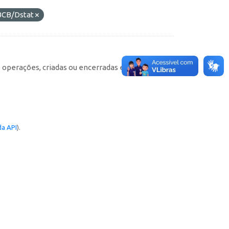
BCB/Dstat
e operações, criadas ou encerradas em cada
a API
).