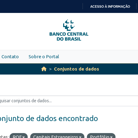
ACESSO À INFORMAÇÃO
IR
PARA
O
CONTEÚDO
Contato
Sobre o Portal
Conjuntos de dados
onjunto de dados encontrado
etas:
ROF
Capitais Estrangeiros
Portfólio