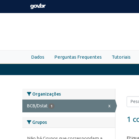
Skip to main content
Dados
Perguntas Frequentes
Tutoriais
Organizações
BCB/Dstat
x
1
1 c
Grupos
Etiqu
Não há Grupos que correspondam a