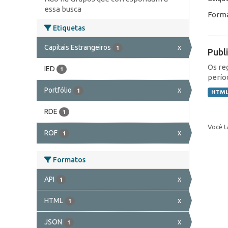
essa busca
Forma
Etiquetas
Capitais Estrangeiros
x
1
Publ
Os re
IED
1
perío
Portfólio
x
1
HTM
RDE
1
Você t
ROF
x
1
Formatos
API
x
1
HTML
x
1
JSON
x
1