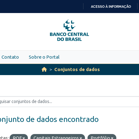
ACESSO À INFORMAÇÃO
IR
PARA
O
CONTEÚDO
Contato
Sobre o Portal
Conjuntos de dados
onjunto de dados encontrado
etas:
ROF
Capitais Estrangeiros
Portfólio