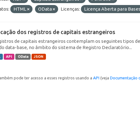
tos:
HTML
OData
Licenças:
Licença Aberta para Bas
icação dos registros de capitais estrangeiros
gistros de capitais estrangeiros contemplam os seguintes tipos d
do data-base, no âmbito do sistema de Registro Declaratório...
L
API
OData
JSON
ambém pode ter acesso a esses registros usando a
API
(veja
Documentação d