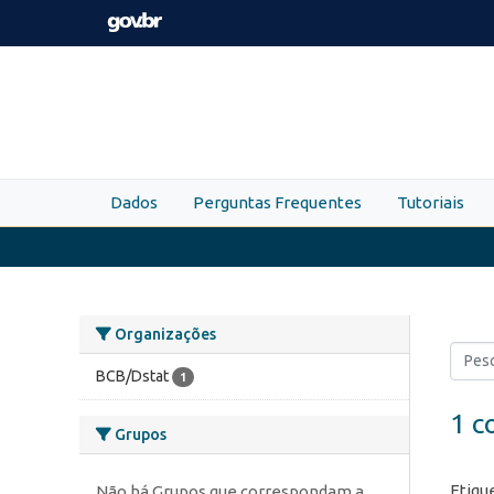
Skip to main content
Dados
Perguntas Frequentes
Tutoriais
Organizações
BCB/Dstat
1
1 c
Grupos
Etiqu
Não há Grupos que correspondam a