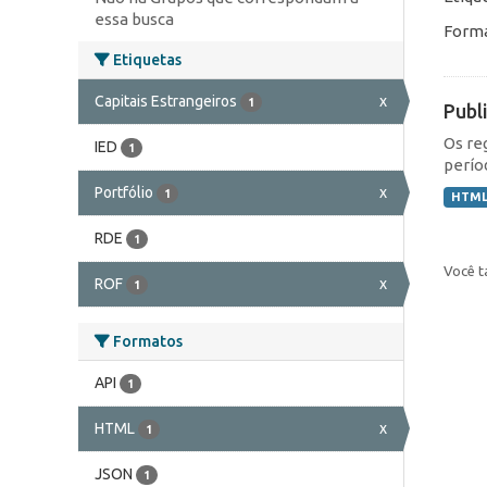
essa busca
Forma
Etiquetas
Capitais Estrangeiros
x
1
Publ
Os re
IED
1
perío
Portfólio
x
1
HTM
RDE
1
Você t
ROF
x
1
Formatos
API
1
HTML
x
1
JSON
1