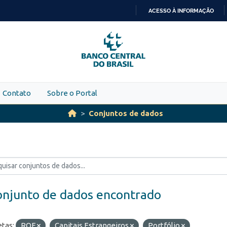
ACESSO À INFORMAÇÃO
IR
PARA
O
CONTEÚDO
Contato
Sobre o Portal
Conjuntos de dados
onjunto de dados encontrado
etas:
ROF
Capitais Estrangeiros
Portfólio