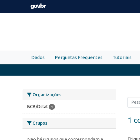
Skip to main content
Dados
Perguntas Frequentes
Tutoriais
Organizações
BCB/Dstat
1
1 c
Grupos
Etiqu
Não há Grupos que correspondam a