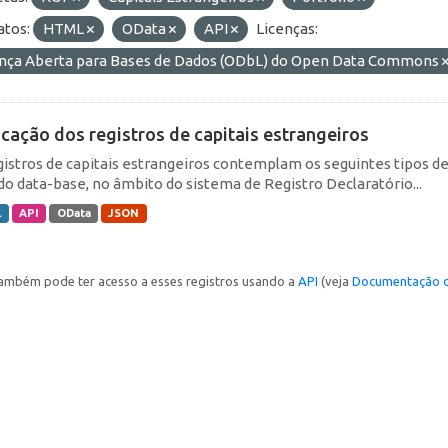
tos:
HTML
OData
API
Licenças:
ença Aberta para Bases de Dados (ODbL) do Open Data Commons
icação dos registros de capitais estrangeiros
gistros de capitais estrangeiros contemplam os seguintes tipos d
do data-base, no âmbito do sistema de Registro Declaratório...
L
API
OData
JSON
ambém pode ter acesso a esses registros usando a
API
(veja
Documentação d