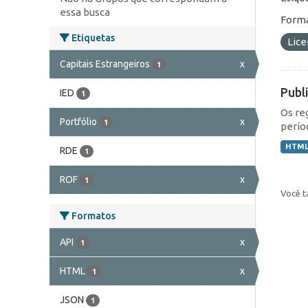
essa busca
Forma
Etiquetas
Lic
Capitais Estrangeiros
x
1
Publ
IED
1
Os re
Portfólio
x
1
perío
HTM
RDE
1
ROF
x
1
Você t
Formatos
API
x
1
HTML
x
1
JSON
1