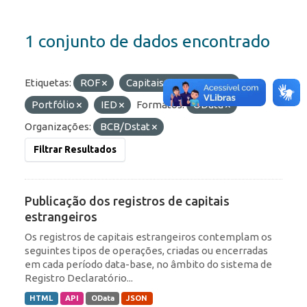
1 conjunto de dados encontrado
Etiquetas:
ROF
Capitais Estrangeiros
Portfólio
IED
Formatos:
OData
Organizações:
BCB/Dstat
Filtrar Resultados
Publicação dos registros de capitais
estrangeiros
Os registros de capitais estrangeiros contemplam os
seguintes tipos de operações, criadas ou encerradas
em cada período data-base, no âmbito do sistema de
Registro Declaratório...
HTML
API
OData
JSON