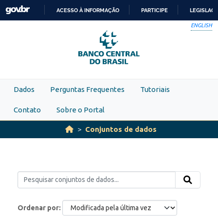
Skip to main content
ACESSO À INFORMAÇÃO
PARTICIPE
LEGISLAÇ
IR
ENGLISH
PARA
O
CONTEÚDO
Dados
Perguntas Frequentes
Tutoriais
Contato
Sobre o Portal
Conjuntos de dados
Ordenar por