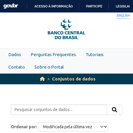
Skip to main content
ACESSO À INFORMAÇÃO
PARTICIPE
LEGISLAÇ
IR
ENGLISH
PARA
O
CONTEÚDO
Dados
Perguntas Frequentes
Tutoriais
Contato
Sobre o Portal
Conjuntos de dados
Ordenar por