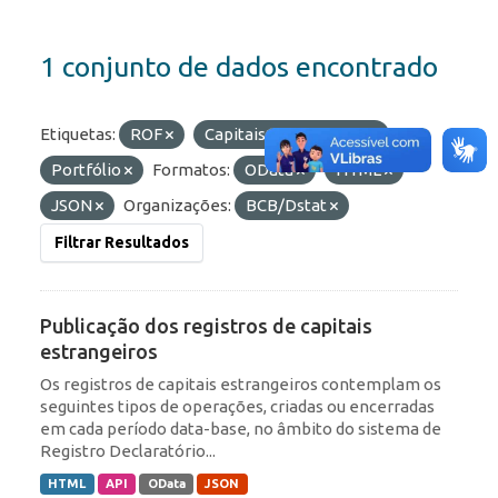
1 conjunto de dados encontrado
Etiquetas:
ROF
Capitais Estrangeiros
Portfólio
Formatos:
OData
HTML
JSON
Organizações:
BCB/Dstat
Filtrar Resultados
Publicação dos registros de capitais
estrangeiros
Os registros de capitais estrangeiros contemplam os
seguintes tipos de operações, criadas ou encerradas
em cada período data-base, no âmbito do sistema de
Registro Declaratório...
HTML
API
OData
JSON