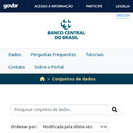
Skip to main content
ACESSO À INFORMAÇÃO
PARTICIPE
LEGISLAÇ
IR
ENGLISH
PARA
O
CONTEÚDO
Dados
Perguntas Frequentes
Tutoriais
Contato
Sobre o Portal
Conjuntos de dados
Ordenar por