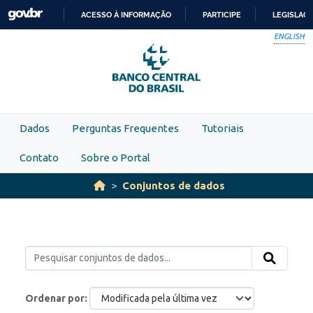
Skip to main content
ACESSO À INFORMAÇÃO
PARTICIPE
LEGISLAÇ
IR
ENGLISH
PARA
O
CONTEÚDO
Dados
Perguntas Frequentes
Tutoriais
Contato
Sobre o Portal
Conjuntos de dados
Ordenar por