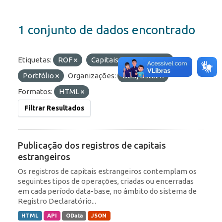
1 conjunto de dados encontrado
Etiquetas:
ROF
Capitais Estrangeiros
Portfólio
Organizações:
BCB/Dstat
Formatos:
HTML
Filtrar Resultados
Publicação dos registros de capitais
estrangeiros
Os registros de capitais estrangeiros contemplam os
seguintes tipos de operações, criadas ou encerradas
em cada período data-base, no âmbito do sistema de
Registro Declaratório...
HTML
API
OData
JSON