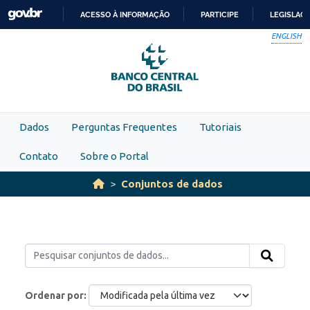
Skip to main content
ACESSO À INFORMAÇÃO
PARTICIPE
LEGISLAÇ
IR
ENGLISH
PARA
O
CONTEÚDO
Dados
Perguntas Frequentes
Tutoriais
Contato
Sobre o Portal
Conjuntos de dados
Ordenar por