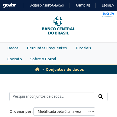
Skip to main content
ACESSO À INFORMAÇÃO
PARTICIPE
LEGISLAÇ
IR
ENGLISH
PARA
O
CONTEÚDO
Dados
Perguntas Frequentes
Tutoriais
Contato
Sobre o Portal
Conjuntos de dados
Ordenar por