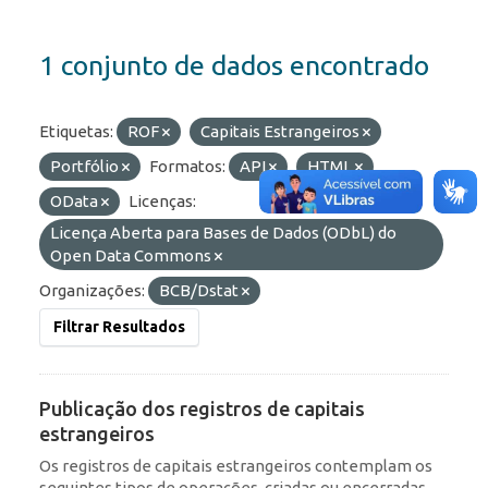
1 conjunto de dados encontrado
Etiquetas:
ROF
Capitais Estrangeiros
Portfólio
Formatos:
API
HTML
OData
Licenças:
Licença Aberta para Bases de Dados (ODbL) do
Open Data Commons
Organizações:
BCB/Dstat
Filtrar Resultados
Publicação dos registros de capitais
estrangeiros
Os registros de capitais estrangeiros contemplam os
seguintes tipos de operações, criadas ou encerradas