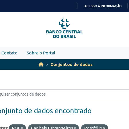
ACESSO À INFORMAÇÃO
IR
PARA
O
CONTEÚDO
Contato
Sobre o Portal
Conjuntos de dados
onjunto de dados encontrado
etas:
ROF
Capitais Estrangeiros
Portfólio