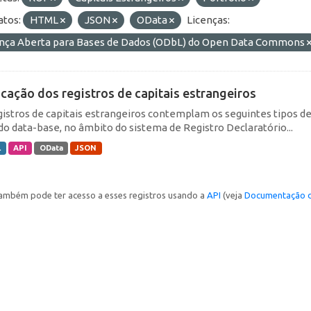
tos:
HTML
JSON
OData
Licenças:
ença Aberta para Bases de Dados (ODbL) do Open Data Commons
icação dos registros de capitais estrangeiros
gistros de capitais estrangeiros contemplam os seguintes tipos d
do data-base, no âmbito do sistema de Registro Declaratório...
L
API
OData
JSON
ambém pode ter acesso a esses registros usando a
API
(veja
Documentação d