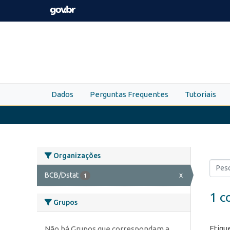
Skip to main content
Dados
Perguntas Frequentes
Tutoriais
Organizações
BCB/Dstat
x
1
1 c
Grupos
Etiqu
Não há Grupos que correspondam a