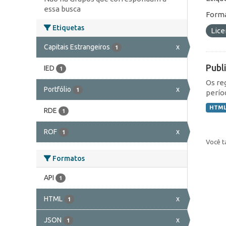
essa busca
Forma
Etiquetas
Lic
Capitais Estrangeiros
x
1
Publ
IED
1
Os re
Portfólio
x
1
perío
HTM
RDE
1
ROF
x
1
Você t
Formatos
API
1
HTML
x
1
JSON
x
1