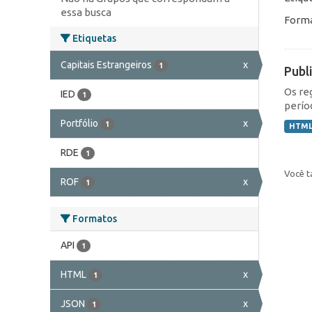
essa busca
Forma
Etiquetas
Capitais Estrangeiros
x
1
Publ
Os re
IED
1
perío
Portfólio
x
1
HTM
RDE
1
Você t
ROF
x
1
Formatos
API
1
HTML
x
1
JSON
x
1