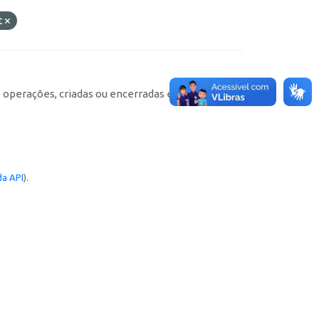
t
e operações, criadas ou encerradas em cada
a API
).