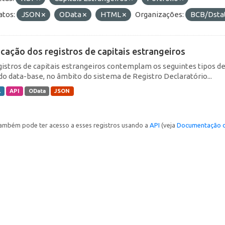
tos:
JSON
OData
HTML
Organizações:
BCB/Dsta
icação dos registros de capitais estrangeiros
gistros de capitais estrangeiros contemplam os seguintes tipos d
do data-base, no âmbito do sistema de Registro Declaratório...
L
API
OData
JSON
ambém pode ter acesso a esses registros usando a
API
(veja
Documentação d