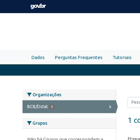
Skip to main content
Dados
Perguntas Frequentes
Tutoriais
Organizações
BCB/Dstat
x
1
1 c
Grupos
Etiqu
Não há Grupos que correspondam a