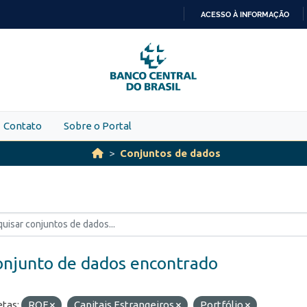
ACESSO À INFORMAÇÃO
IR
PARA
O
CONTEÚDO
Contato
Sobre o Portal
Conjuntos de dados
onjunto de dados encontrado
etas:
ROF
Capitais Estrangeiros
Portfólio