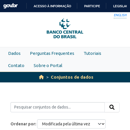
Skip to main content
ACESSO À INFORMAÇÃO
PARTICIPE
LEGISLAÇ
IR
ENGLISH
PARA
O
CONTEÚDO
Dados
Perguntas Frequentes
Tutoriais
Contato
Sobre o Portal
Conjuntos de dados
Ordenar por