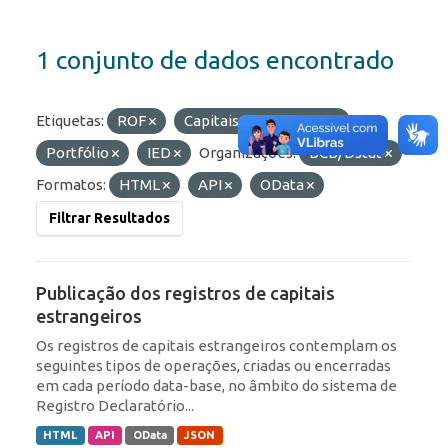
1 conjunto de dados encontrado
Etiquetas:
ROF
Capitais Estrangeiros
Portfólio
IED
Organizações:
BCB/Dstat
Formatos:
HTML
API
OData
Filtrar Resultados
Publicação dos registros de capitais
estrangeiros
Os registros de capitais estrangeiros contemplam os
seguintes tipos de operações, criadas ou encerradas
em cada período data-base, no âmbito do sistema de
Registro Declaratório...
HTML
API
OData
JSON