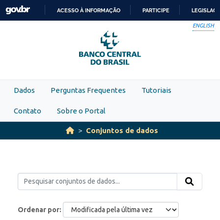
Skip to main content
ACESSO À INFORMAÇÃO
PARTICIPE
LEGISLAÇ
IR
ENGLISH
PARA
O
CONTEÚDO
Dados
Perguntas Frequentes
Tutoriais
Contato
Sobre o Portal
Conjuntos de dados
Ordenar por