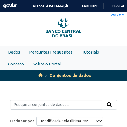
Skip to main content
ACESSO À INFORMAÇÃO
PARTICIPE
LEGISLAÇ
IR
ENGLISH
PARA
O
CONTEÚDO
Dados
Perguntas Frequentes
Tutoriais
Contato
Sobre o Portal
Conjuntos de dados
Ordenar por