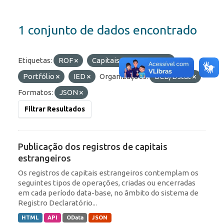
1 conjunto de dados encontrado
Etiquetas:
ROF
Capitais Estrangeiros
Portfólio
IED
Organizações:
BCB/Dstat
Formatos:
JSON
Filtrar Resultados
Publicação dos registros de capitais
estrangeiros
Os registros de capitais estrangeiros contemplam os
seguintes tipos de operações, criadas ou encerradas
em cada período data-base, no âmbito do sistema de
Registro Declaratório...
HTML
API
OData
JSON