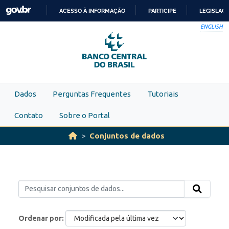
Skip to main content
ACESSO À INFORMAÇÃO
PARTICIPE
LEGISLAÇ
IR
ENGLISH
PARA
O
CONTEÚDO
Dados
Perguntas Frequentes
Tutoriais
Contato
Sobre o Portal
Conjuntos de dados
Ordenar por