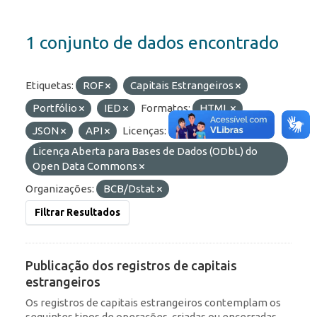
1 conjunto de dados encontrado
Etiquetas:
ROF
Capitais Estrangeiros
Portfólio
IED
Formatos:
HTML
JSON
API
Licenças:
Licença Aberta para Bases de Dados (ODbL) do
Open Data Commons
Organizações:
BCB/Dstat
Filtrar Resultados
Publicação dos registros de capitais
estrangeiros
Os registros de capitais estrangeiros contemplam os
seguintes tipos de operações, criadas ou encerradas