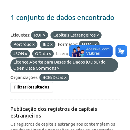
1 conjunto de dados encontrado
Etiquetas:
ROF
Capitais Estrangeiros
Portfólio
IED
Formatos:
HTML
JSON
OData
Licenças:
Licença Aberta para Bases de Dados (ODbL) do
Open Data Commons
Organizações:
BCB/Dstat
Filtrar Resultados
Publicação dos registros de capitais
estrangeiros
Os registros de capitais estrangeiros contemplam os
seguintes tipos de operações, criadas ou encerradas