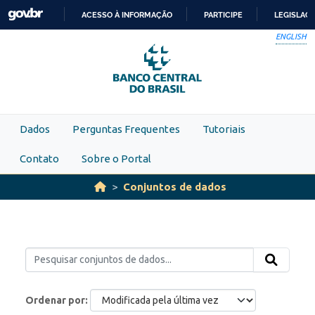
Skip to main content
ACESSO À INFORMAÇÃO
PARTICIPE
LEGISLAÇ
IR
ENGLISH
PARA
O
CONTEÚDO
Dados
Perguntas Frequentes
Tutoriais
Contato
Sobre o Portal
Conjuntos de dados
Ordenar por