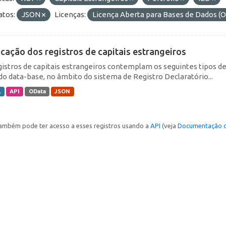
tos:
JSON
Licenças:
Licença Aberta para Bases de Dados
icação dos registros de capitais estrangeiros
gistros de capitais estrangeiros contemplam os seguintes tipos d
do data-base, no âmbito do sistema de Registro Declaratório...
L
API
OData
JSON
ambém pode ter acesso a esses registros usando a
API
(veja
Documentação d