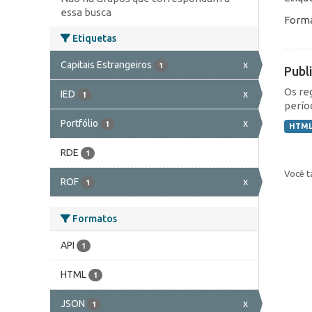
essa busca
Forma
Etiquetas
Capitais Estrangeiros
x
1
Publ
Os re
IED
x
1
perío
Portfólio
x
1
HTM
RDE
1
Você t
ROF
x
1
Formatos
API
1
HTML
1
JSON
x
1