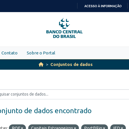
ACESSO À INFORMAÇÃO
IR
PARA
O
CONTEÚDO
Contato
Sobre o Portal
Conjuntos de dados
onjunto de dados encontrado
etas:
ROF
Capitais Estrangeiros
Portfólio
IED