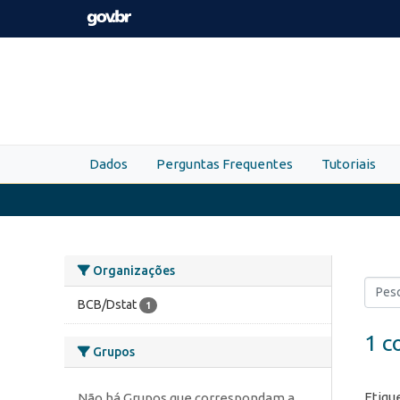
Skip to main content
Dados
Perguntas Frequentes
Tutoriais
Organizações
BCB/Dstat
1
1 c
Grupos
Etiqu
Não há Grupos que correspondam a