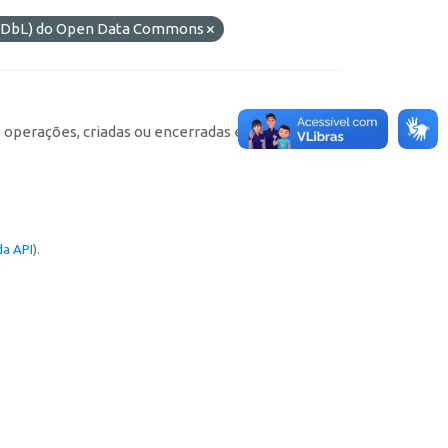
 (ODbL) do Open Data Commons
e operações, criadas ou encerradas em cada
a API
).