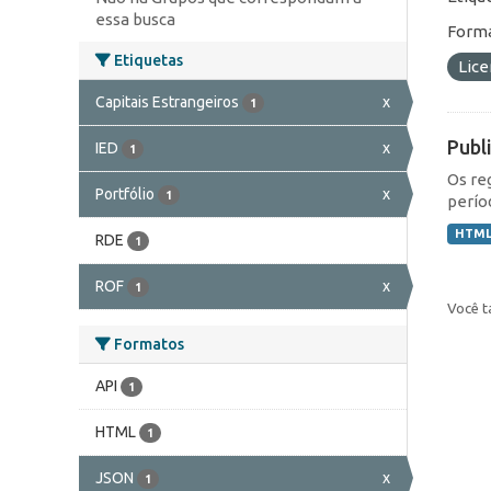
essa busca
Forma
Etiquetas
Lic
Capitais Estrangeiros
x
1
Publ
IED
x
1
Os re
Portfólio
x
1
perío
HTM
RDE
1
ROF
x
1
Você t
Formatos
API
1
HTML
1
JSON
x
1