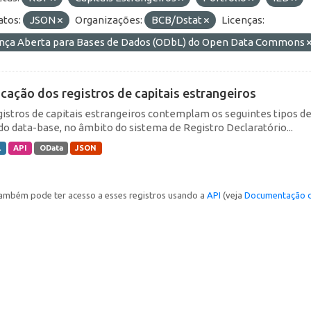
tos:
JSON
Organizações:
BCB/Dstat
Licenças:
ença Aberta para Bases de Dados (ODbL) do Open Data Commons
icação dos registros de capitais estrangeiros
gistros de capitais estrangeiros contemplam os seguintes tipos d
do data-base, no âmbito do sistema de Registro Declaratório...
L
API
OData
JSON
ambém pode ter acesso a esses registros usando a
API
(veja
Documentação d