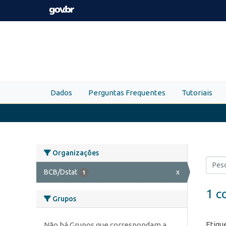
Skip to main content
Dados
Perguntas Frequentes
Tutoriais
Organizações
BCB/Dstat
x
1
1 c
Grupos
Etiqu
Não há Grupos que correspondam a