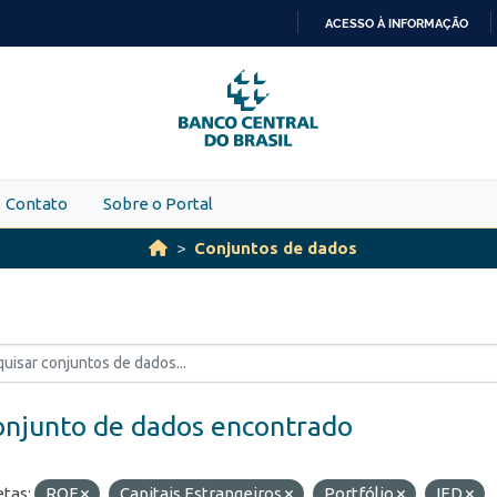
ACESSO À INFORMAÇÃO
IR
PARA
O
CONTEÚDO
Contato
Sobre o Portal
Conjuntos de dados
onjunto de dados encontrado
etas:
ROF
Capitais Estrangeiros
Portfólio
IED