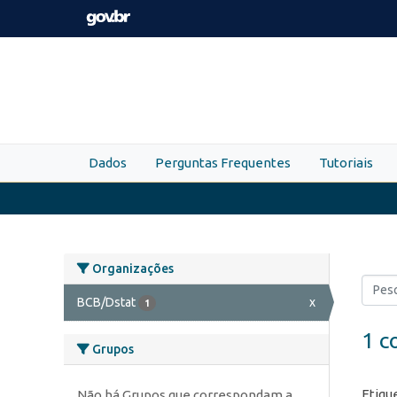
Skip to main content
Dados
Perguntas Frequentes
Tutoriais
Organizações
BCB/Dstat
x
1
1 c
Grupos
Etiqu
Não há Grupos que correspondam a