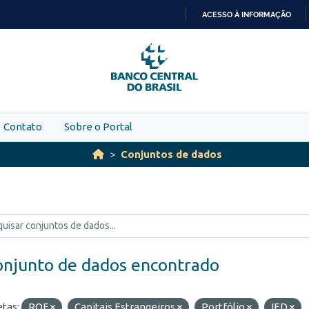
ACESSO À INFORMAÇÃO
IR
PARA
O
CONTEÚDO
Contato
Sobre o Portal
Conjuntos de dados
onjunto de dados encontrado
etas:
ROF
Capitais Estrangeiros
Portfólio
IED