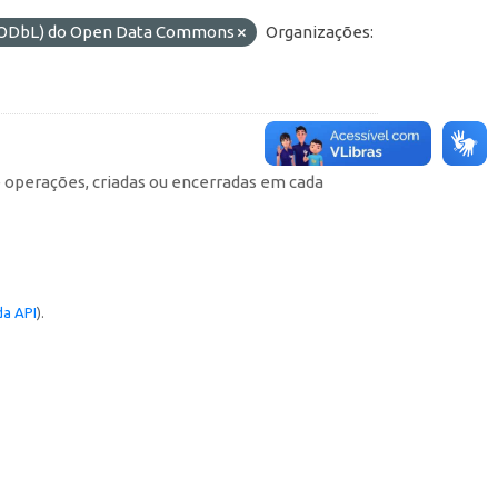
s (ODbL) do Open Data Commons
Organizações:
e operações, criadas ou encerradas em cada
a API
).