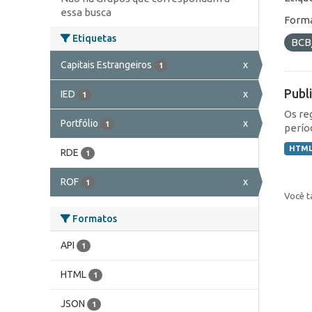
essa busca
Forma
Etiquetas
BCB
Capitais Estrangeiros
x
1
Publ
IED
x
1
Os re
Portfólio
x
1
perío
HTM
RDE
1
ROF
x
1
Você t
Formatos
API
1
HTML
1
JSON
1