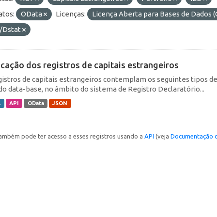
tos:
OData
Licenças:
Licença Aberta para Bases de Dado
/Dstat
icação dos registros de capitais estrangeiros
gistros de capitais estrangeiros contemplam os seguintes tipos d
do data-base, no âmbito do sistema de Registro Declaratório...
L
API
OData
JSON
ambém pode ter acesso a esses registros usando a
API
(veja
Documentação d