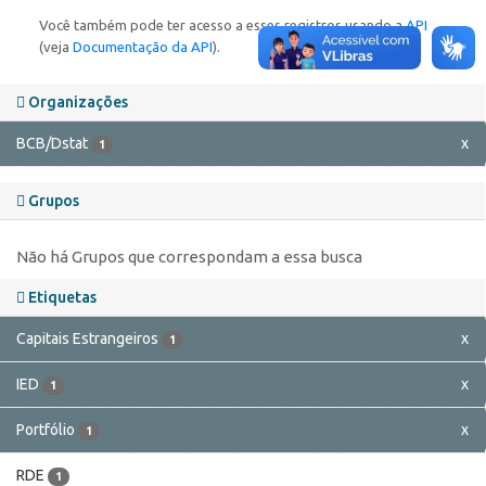
Você também pode ter acesso a esses registros usando a
API
(veja
Documentação da API
).
Organizações
BCB/Dstat
x
1
Grupos
Não há Grupos que correspondam a essa busca
Etiquetas
Capitais Estrangeiros
x
1
IED
x
1
Portfólio
x
1
RDE
1