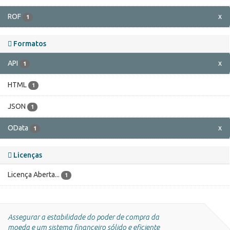
ROF
x
1
Formatos
API
x
1
HTML
1
JSON
1
OData
x
1
Licenças
Licença Aberta...
1
Assegurar a estabilidade do poder de compra da
moeda e um sistema financeiro sólido e eficiente