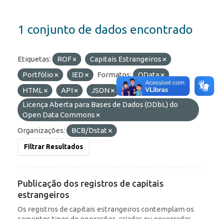
1 conjunto de dados encontrado
Etiquetas:
ROF
Capitais Estrangeiros
Portfólio
IED
Formatos:
OData
HTML
API
JSON
Licenças:
Licença Aberta para Bases de Dados (ODbL) do
Open Data Commons
Organizações:
BCB/Dstat
Filtrar Resultados
Publicação dos registros de capitais
estrangeiros
Os registros de capitais estrangeiros contemplam os
seguintes tipos de operações, criadas ou encerradas