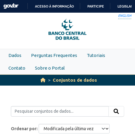
Skip to main content
ACESSO À INFORMAÇÃO
PARTICIPE
LEGISLAÇ
IR
ENGLISH
PARA
O
CONTEÚDO
Dados
Perguntas Frequentes
Tutoriais
Contato
Sobre o Portal
Conjuntos de dados
Ordenar por