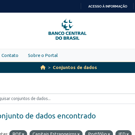
ACESSO À INFORMAÇÃO
IR
PARA
O
CONTEÚDO
Contato
Sobre o Portal
Conjuntos de dados
onjunto de dados encontrado
etas:
ROF
Capitais Estrangeiros
Portfólio
IED