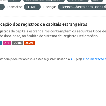
E
Formatos:
HTML
Licenças:
Licença Aberta para Bases
icação dos registros de capitais estrangeiros
gistros de capitais estrangeiros contemplam os seguintes tipos d
do data-base, no âmbito do sistema de Registro Declaratório...
L
API
OData
JSON
ambém pode ter acesso a esses registros usando a
API
(veja
Documentação d