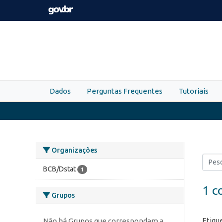
Skip to main content
Dados
Perguntas Frequentes
Tutoriais
Organizações
BCB/Dstat
1
1 c
Grupos
Etiqu
Não há Grupos que correspondam a