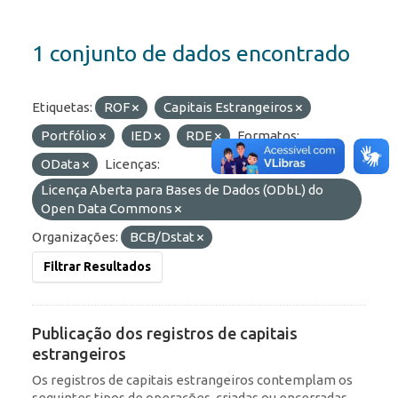
1 conjunto de dados encontrado
Etiquetas:
ROF
Capitais Estrangeiros
Portfólio
IED
RDE
Formatos:
OData
Licenças:
Licença Aberta para Bases de Dados (ODbL) do
Open Data Commons
Organizações:
BCB/Dstat
Filtrar Resultados
Publicação dos registros de capitais
estrangeiros
Os registros de capitais estrangeiros contemplam os
seguintes tipos de operações, criadas ou encerradas