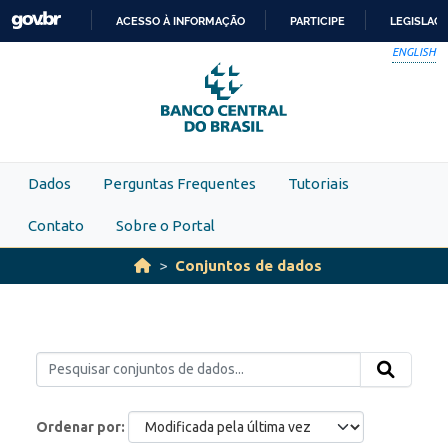
Skip to main content
ACESSO À INFORMAÇÃO
PARTICIPE
LEGISLAÇ
IR
ENGLISH
PARA
O
CONTEÚDO
Dados
Perguntas Frequentes
Tutoriais
Contato
Sobre o Portal
Conjuntos de dados
Ordenar por