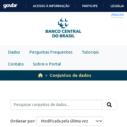
Skip to main content
ACESSO À INFORMAÇÃO
PARTICIPE
LEGISLAÇ
IR
ENGLISH
PARA
O
CONTEÚDO
Dados
Perguntas Frequentes
Tutoriais
Contato
Sobre o Portal
Conjuntos de dados
Ordenar por