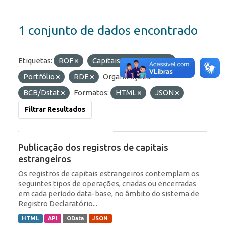
1 conjunto de dados encontrado
Etiquetas:
ROF
Capitais Estrangeiros
Portfólio
RDE
Organizações:
BCB/Dstat
Formatos:
HTML
JSON
Filtrar Resultados
Publicação dos registros de capitais
estrangeiros
Os registros de capitais estrangeiros contemplam os
seguintes tipos de operações, criadas ou encerradas
em cada período data-base, no âmbito do sistema de
Registro Declaratório...
HTML
API
OData
JSON