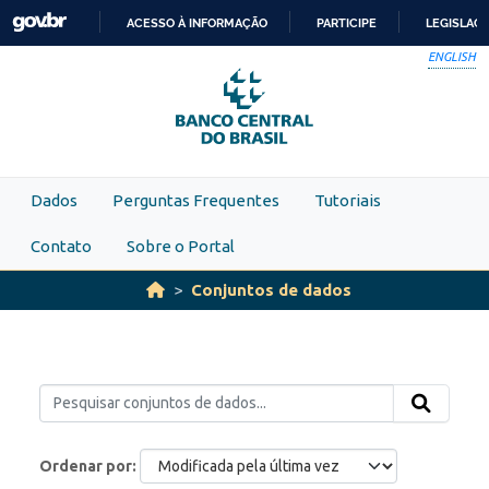
Skip to main content
ACESSO À INFORMAÇÃO
PARTICIPE
LEGISLAÇ
IR
ENGLISH
PARA
O
CONTEÚDO
Dados
Perguntas Frequentes
Tutoriais
Contato
Sobre o Portal
Conjuntos de dados
Ordenar por