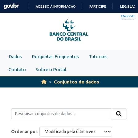
Skip to main content
ACESSO À INFORMAÇÃO
PARTICIPE
LEGISLAÇ
IR
ENGLISH
PARA
O
CONTEÚDO
Dados
Perguntas Frequentes
Tutoriais
Contato
Sobre o Portal
Conjuntos de dados
Ordenar por