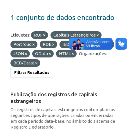
1 conjunto de dados encontrado
Etiquetas:
ROF
Capitais Estrangeiros
Portfólio
RDE
IED
Formatos:
API
JSON
OData
HTML
Organizações:
BCB/Dstat
Filtrar Resultados
Publicação dos registros de capitais
estrangeiros
Os registros de capitais estrangeiros contemplam os
seguintes tipos de operações, criadas ou encerradas
em cada período data-base, no âmbito do sistema de
Registro Declaratório...