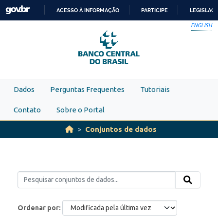
Skip to main content
ACESSO À INFORMAÇÃO
PARTICIPE
LEGISLAÇ
IR
ENGLISH
PARA
O
CONTEÚDO
Dados
Perguntas Frequentes
Tutoriais
Contato
Sobre o Portal
Conjuntos de dados
Ordenar por