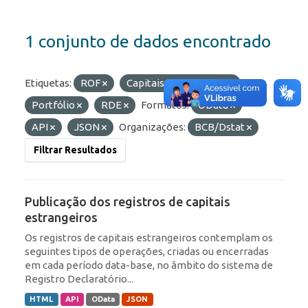
1 conjunto de dados encontrado
Etiquetas:
ROF
Capitais Estrangeiros
Portfólio
RDE
Formatos:
OData
API
JSON
Organizações:
BCB/Dstat
Filtrar Resultados
Publicação dos registros de capitais
estrangeiros
Os registros de capitais estrangeiros contemplam os
seguintes tipos de operações, criadas ou encerradas
em cada período data-base, no âmbito do sistema de
Registro Declaratório...
HTML
API
OData
JSON