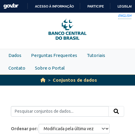
Skip to main content
ACESSO À INFORMAÇÃO
PARTICIPE
LEGISLAÇ
IR
ENGLISH
PARA
O
CONTEÚDO
Dados
Perguntas Frequentes
Tutoriais
Contato
Sobre o Portal
Conjuntos de dados
Ordenar por