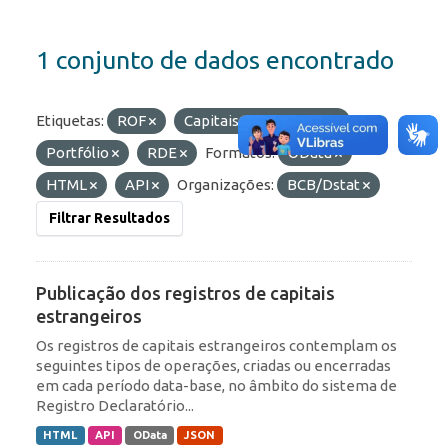
1 conjunto de dados encontrado
Etiquetas:
ROF
Capitais Estrangeiros
Portfólio
RDE
Formatos:
OData
HTML
API
Organizações:
BCB/Dstat
Filtrar Resultados
Publicação dos registros de capitais
estrangeiros
Os registros de capitais estrangeiros contemplam os
seguintes tipos de operações, criadas ou encerradas
em cada período data-base, no âmbito do sistema de
Registro Declaratório...
HTML
API
OData
JSON