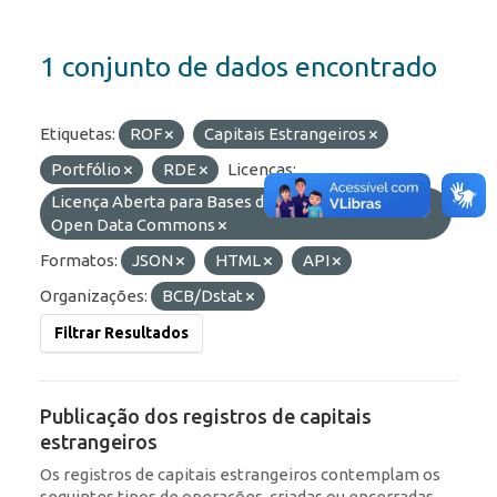
1 conjunto de dados encontrado
Etiquetas:
ROF
Capitais Estrangeiros
Portfólio
RDE
Licenças:
Licença Aberta para Bases de Dados (ODbL) do
Open Data Commons
Formatos:
JSON
HTML
API
Organizações:
BCB/Dstat
Filtrar Resultados
Publicação dos registros de capitais
estrangeiros
Os registros de capitais estrangeiros contemplam os
seguintes tipos de operações, criadas ou encerradas