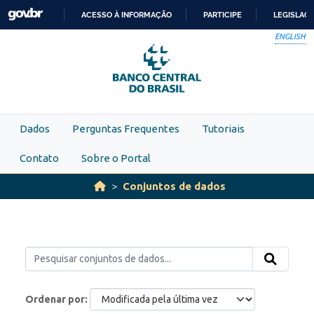
Skip to main content
ACESSO À INFORMAÇÃO
PARTICIPE
LEGISLAÇ
IR
ENGLISH
PARA
O
CONTEÚDO
Dados
Perguntas Frequentes
Tutoriais
Contato
Sobre o Portal
Conjuntos de dados
Ordenar por