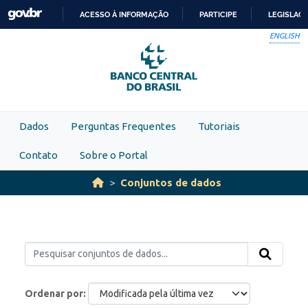
Skip to main content
ACESSO À INFORMAÇÃO
PARTICIPE
LEGISLAÇ
IR
ENGLISH
PARA
O
CONTEÚDO
Dados
Perguntas Frequentes
Tutoriais
Contato
Sobre o Portal
Conjuntos de dados
Ordenar por