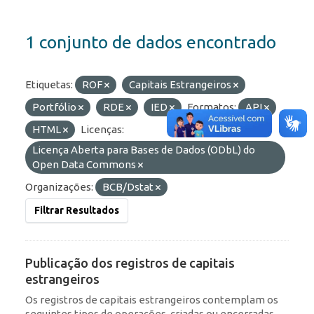
1 conjunto de dados encontrado
Etiquetas:
ROF
Capitais Estrangeiros
Portfólio
RDE
IED
Formatos:
API
HTML
Licenças:
Licença Aberta para Bases de Dados (ODbL) do
Open Data Commons
Organizações:
BCB/Dstat
Filtrar Resultados
Publicação dos registros de capitais
estrangeiros
Os registros de capitais estrangeiros contemplam os
seguintes tipos de operações, criadas ou encerradas