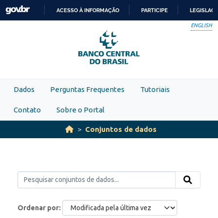
Skip to main content
ACESSO À INFORMAÇÃO
PARTICIPE
LEGISLAÇ
IR
ENGLISH
PARA
O
CONTEÚDO
Dados
Perguntas Frequentes
Tutoriais
Contato
Sobre o Portal
Conjuntos de dados
Ordenar por