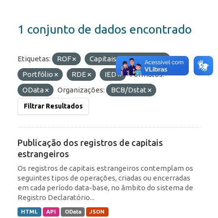
1 conjunto de dados encontrado
Etiquetas:
ROF
Capitais Estrangeiros
Portfólio
RDE
IED
Formatos:
OData
Organizações:
BCB/Dstat
Filtrar Resultados
Publicação dos registros de capitais
estrangeiros
Os registros de capitais estrangeiros contemplam os
seguintes tipos de operações, criadas ou encerradas
em cada período data-base, no âmbito do sistema de
Registro Declaratório...
HTML
API
OData
JSON