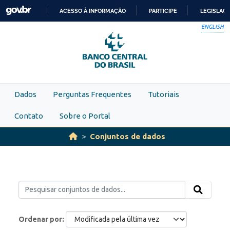
Skip to main content
ACESSO À INFORMAÇÃO
PARTICIPE
LEGISLAÇ
IR
ENGLISH
PARA
O
CONTEÚDO
Dados
Perguntas Frequentes
Tutoriais
Contato
Sobre o Portal
Conjuntos de dados
Ordenar por