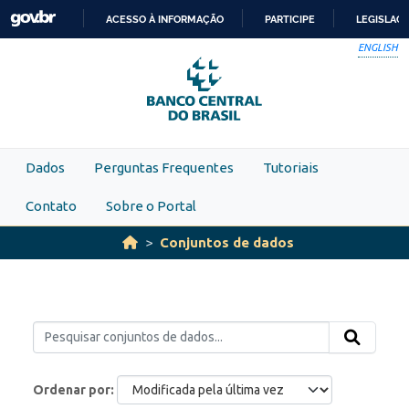
Skip to main content
ACESSO À INFORMAÇÃO
PARTICIPE
LEGISLAÇ
IR
ENGLISH
PARA
O
CONTEÚDO
Dados
Perguntas Frequentes
Tutoriais
Contato
Sobre o Portal
Conjuntos de dados
Ordenar por