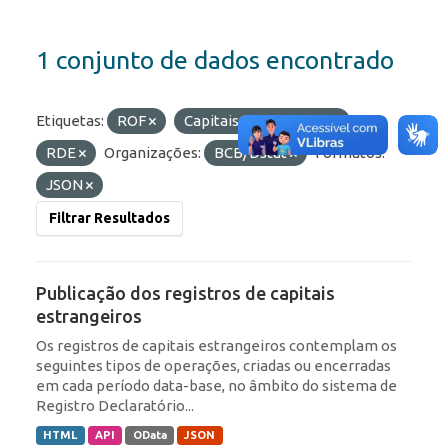
1 conjunto de dados encontrado
Etiquetas:
ROF
Capitais Estrangeiros
RDE
Organizações:
BCB/Dstat
Formatos:
JSON
Filtrar Resultados
Publicação dos registros de capitais
estrangeiros
Os registros de capitais estrangeiros contemplam os
seguintes tipos de operações, criadas ou encerradas
em cada período data-base, no âmbito do sistema de
Registro Declaratório...
HTML
API
OData
JSON