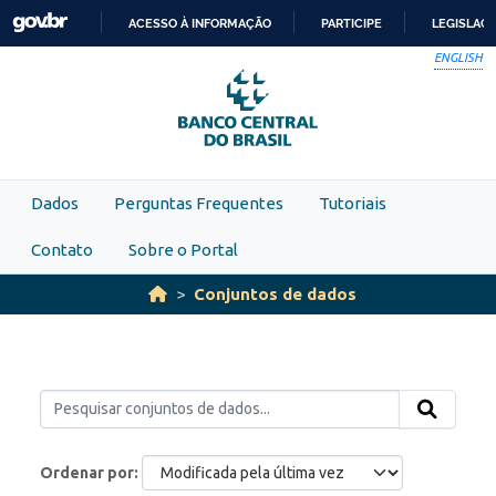
Skip to main content
ACESSO À INFORMAÇÃO
PARTICIPE
LEGISLAÇ
IR
ENGLISH
PARA
O
CONTEÚDO
Dados
Perguntas Frequentes
Tutoriais
Contato
Sobre o Portal
Conjuntos de dados
Ordenar por