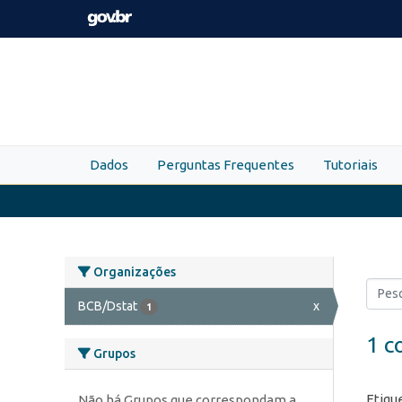
Skip to main content
Dados
Perguntas Frequentes
Tutoriais
Organizações
BCB/Dstat
x
1
1 c
Grupos
Etiqu
Não há Grupos que correspondam a