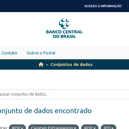
ACESSO À INFORMAÇÃO
IR
PARA
O
CONTEÚDO
Contato
Sobre o Portal
Conjuntos de dados
onjunto de dados encontrado
etas:
ROF
Capitais Estrangeiros
RDE
IED