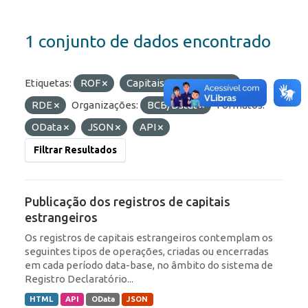
1 conjunto de dados encontrado
Etiquetas:
ROF
Capitais Estrangeiros
RDE
Organizações:
BCB/Dstat
Formatos:
OData
JSON
API
Filtrar Resultados
Publicação dos registros de capitais
estrangeiros
Os registros de capitais estrangeiros contemplam os
seguintes tipos de operações, criadas ou encerradas
em cada período data-base, no âmbito do sistema de
Registro Declaratório...
HTML
API
OData
JSON