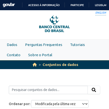
Skip to main content
ACESSO À INFORMAÇÃO
PARTICIPE
LEGISLAÇ
IR
ENGLISH
PARA
O
CONTEÚDO
Dados
Perguntas Frequentes
Tutoriais
Contato
Sobre o Portal
Conjuntos de dados
Ordenar por