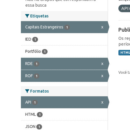
essa busca
API
Etiquetas
Capitais Estrangeiros
x
1
Publ
Os re
IED
1
perío
Portfólio
1
HTM
RDE
x
1
Você t
ROF
x
1
Formatos
API
x
1
HTML
1
JSON
1