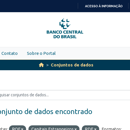
ACESSO À INFORMAÇÃO
IR
PARA
O
CONTEÚDO
Contato
Sobre o Portal
Conjuntos de dados
onjunto de dados encontrado
etas:
ROF
Capitais Estrangeiros
RDE
Formatos: