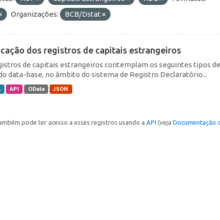
Organizações:
BCB/Dstat
icação dos registros de capitais estrangeiros
gistros de capitais estrangeiros contemplam os seguintes tipos d
do data-base, no âmbito do sistema de Registro Declaratório...
L
API
OData
JSON
ambém pode ter acesso a esses registros usando a
API
(veja
Documentação d