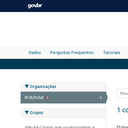
Skip to main content
Dados
Perguntas Frequentes
Tutoriais
Organizações
BCB/Dstat
x
1
1 c
Grupos
Etiqu
Não há Grupos que correspondam a