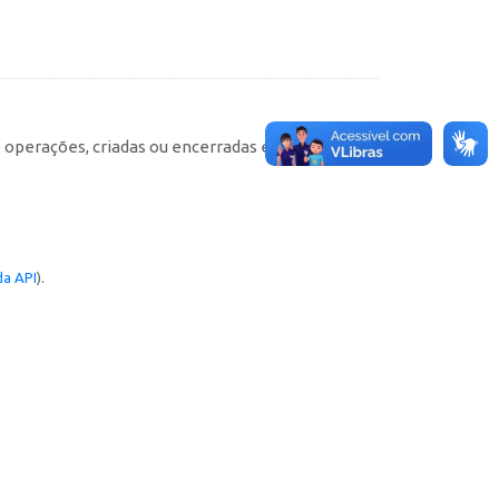
e operações, criadas ou encerradas em cada
a API
).