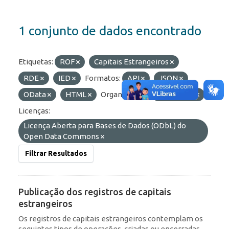
1 conjunto de dados encontrado
Etiquetas:
ROF
Capitais Estrangeiros
RDE
IED
Formatos:
API
JSON
OData
HTML
Organizações:
BCB/Dstat
Licenças:
Licença Aberta para Bases de Dados (ODbL) do
Open Data Commons
Filtrar Resultados
Publicação dos registros de capitais
estrangeiros
Os registros de capitais estrangeiros contemplam os
seguintes tipos de operações, criadas ou encerradas