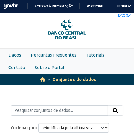
Skip to main content
ACESSO À INFORMAÇÃO
PARTICIPE
LEGISLAÇ
IR
ENGLISH
PARA
O
CONTEÚDO
Dados
Perguntas Frequentes
Tutoriais
Contato
Sobre o Portal
Conjuntos de dados
Ordenar por